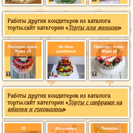
Работы других кондитеров из каталога
торты.сайт категории «
Торты для женщин
»
Паспорт врет.
На день
Паспорт врет.
Маме 18
рождения
Маме 18
Работы других кондитеров из каталога
торты.сайт категории «
Торты с цифрами на
юбилеи и годовщины
»
15
Восьмерка
Пятерка