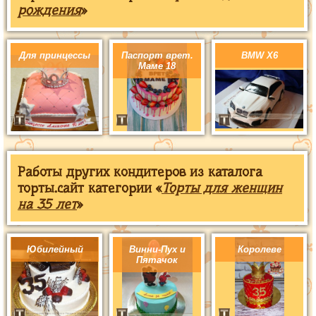
рождения
»
Для принцессы
Паспорт врет.
BMW X6
Маме 18
Работы других кондитеров из каталога
торты.сайт категории «
Торты для женщин
на 35 лет
»
Юбилейный
Винни-Пух и
Королеве
Пятачок