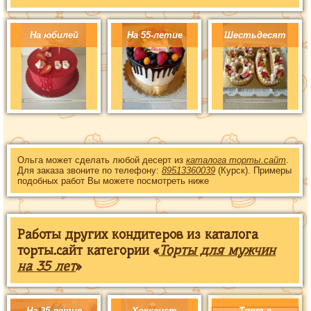
На юбилей
На 55-летие
Шестьдесят
Ольга может сделать любой десерт из
каталога торты.сайт
.
Для заказа звоните по телефону:
89513360039
(Курск). Примеры
подобных работ Вы можете посмотреть ниже
Работы других кондитеров из каталога
торты.сайт категории «
Торты для мужчин
на 35 лет
»
На 35-летие
Хоккеист
Торт с